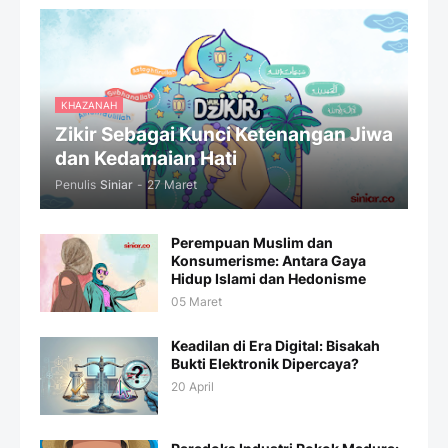
KHAZANAH
Zikir Sebagai Kunci Ketenangan Jiwa
dan Kedamaian Hati
Penulis
Siniar
-
27 Maret
Perempuan Muslim dan
Konsumerisme: Antara Gaya
Hidup Islami dan Hedonisme
05 Maret
Keadilan di Era Digital: Bisakah
Bukti Elektronik Dipercaya?
20 April