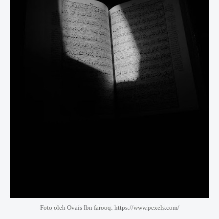
Foto oleh Ovais Ibn farooq: https://www.pexels.com/