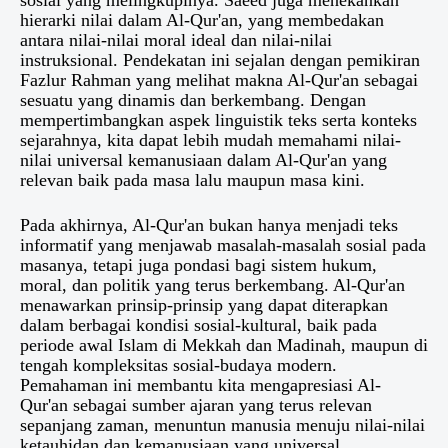
sosial yang melingkupinya. Saeed juga menekankan
hierarki nilai dalam Al-Qur'an, yang membedakan
antara nilai-nilai moral ideal dan nilai-nilai
instruksional. Pendekatan ini sejalan dengan pemikiran
Fazlur Rahman yang melihat makna Al-Qur'an sebagai
sesuatu yang dinamis dan berkembang. Dengan
mempertimbangkan aspek linguistik teks serta konteks
sejarahnya, kita dapat lebih mudah memahami nilai-
nilai universal kemanusiaan dalam Al-Qur'an yang
relevan baik pada masa lalu maupun masa kini.
Pada akhirnya, Al-Qur'an bukan hanya menjadi teks
informatif yang menjawab masalah-masalah sosial pada
masanya, tetapi juga pondasi bagi sistem hukum,
moral, dan politik yang terus berkembang. Al-Qur'an
menawarkan prinsip-prinsip yang dapat diterapkan
dalam berbagai kondisi sosial-kultural, baik pada
periode awal Islam di Mekkah dan Madinah, maupun di
tengah kompleksitas sosial-budaya modern.
Pemahaman ini membantu kita mengapresiasi Al-
Qur'an sebagai sumber ajaran yang terus relevan
sepanjang zaman, menuntun manusia menuju nilai-nilai
ketauhidan dan kemanusiaan yang universal.