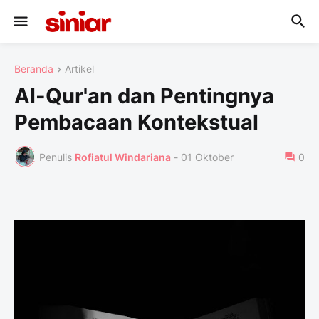
Beranda
Artikel
Al-Qur'an dan Pentingnya
Pembacaan Kontekstual
Penulis
Rofiatul Windariana
-
01 Oktober
0