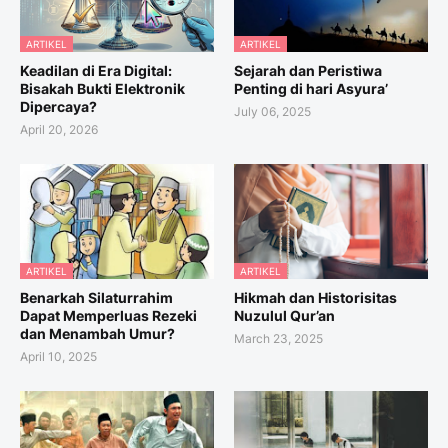
ARTIKEL
ARTIKEL
Keadilan di Era Digital:
Sejarah dan Peristiwa
Bisakah Bukti Elektronik
Penting di hari Asyura’
Dipercaya?
July 06, 2025
April 20, 2026
ARTIKEL
ARTIKEL
Benarkah Silaturrahim
Hikmah dan Historisitas
Dapat Memperluas Rezeki
Nuzulul Qur’an
dan Menambah Umur?
March 23, 2025
April 10, 2025